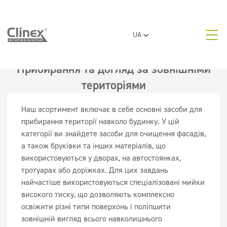
Про нас
UA
Прибирання закладів охорони здоров'я
EN
PL
Прибирання та догляд за зовнішніми
Області
RO
Прибирання комерційних приміщень
територіями
Контакти
Наш асортимент включає в себе основні засоби для
Спеціалізовані послуги
прибирання території навколо будинку. У цій
категорії ви знайдете засоби для очищення фасадів,
Прибирання та догляд за зовнішніми територіями
а також бруківки та інших матеріалів, що
використовуються у дворах, на автостоянках,
тротуарах або доріжках. Для цих завдань
Освітні та розважальні заклади
найчастіше використовуються спеціалізовані мийки
високого тиску, що дозволяють комплексно
освіжити різні типи поверхонь і поліпшити
Прибирання офісів та офісних будівель
зовнішній вигляд всього навколишнього