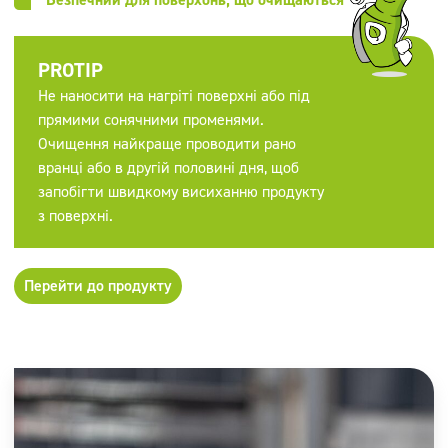
PROTIP
Не наносити на нагріті поверхні або під
прямими сонячними променями.
Очищення найкраще проводити рано
вранці або в другій половині дня, щоб
запобігти швидкому висиханню продукту
з поверхні.
Перейти до продукту