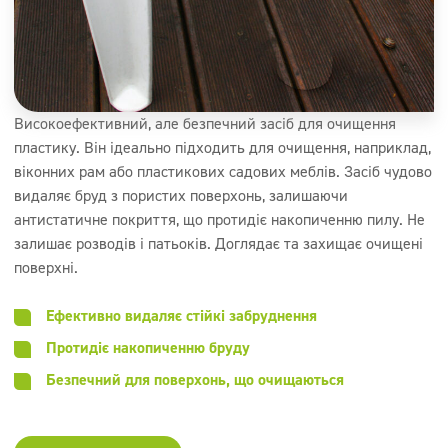
Високоефективний, але безпечний засіб для очищення
пластику. Він ідеально підходить для очищення, наприклад,
віконних рам або пластикових садових меблів. Засіб чудово
видаляє бруд з пористих поверхонь, залишаючи
антистатичне покриття, що протидіє накопиченню пилу. Не
залишає розводів і патьоків. Доглядає та захищає очищені
поверхні.
Ефективно видаляє стійкі забруднення
Протидіє накопиченню бруду
Безпечний для поверхонь, що очищаються