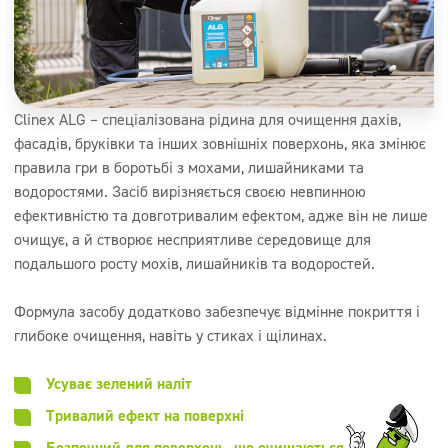
Clinex ALG – спеціалізована рідина для очищення дахів,
фасадів, бруківки та інших зовнішніх поверхонь, яка змінює
правила гри в боротьбі з мохами, лишайниками та
водоростями. Засіб вирізняється своєю невпинною
ефективністю та довготривалим ефектом, адже він не лише
очищує, а й створює несприятливе середовище для
подальшого росту мохів, лишайників та водоростей.
Формула засобу додатково забезпечує відмінне покриття і
глибоке очищення, навіть у стиках і щілинах.
Усуває зелений наліт
Тривалий ефект на поверхні
Безпечний для поверхонь, що очищаються